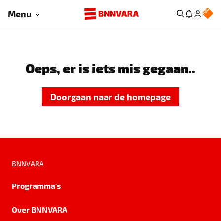
Menu
Oeps, er is iets mis gegaan..
Doorgaan naar de homepage
BNNVARA
Programma's
Over BNNVARA