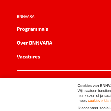
BNNVARA
Programma's
Over BNNVARA
Vacatures
Privacy
Cookie-instellingen
Algemene 