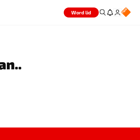
Word lid
an..