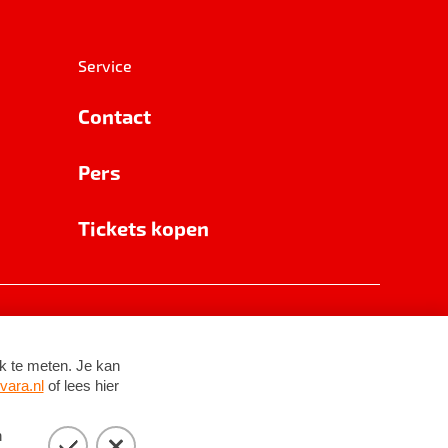
Service
Contact
Pers
Tickets kopen
RSIN 8531 62 402