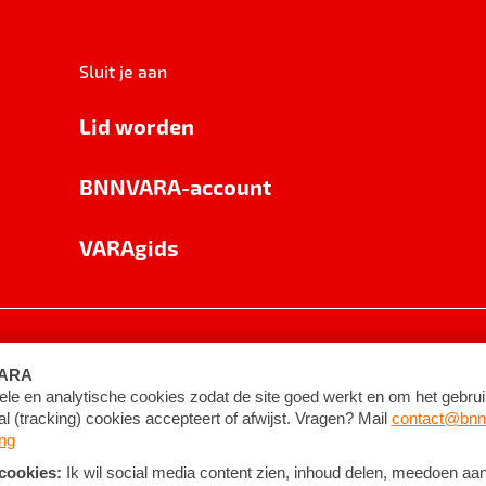
Sluit je aan
Lid worden
BNNVARA-account
VARAgids
voorwaarden
©
2026
BNNVARA