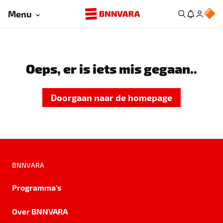
Menu
Oeps, er is iets mis gegaan..
Doorgaan naar de homepage
BNNVARA
Programma's
Over BNNVARA