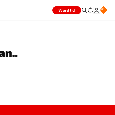
Word lid
an..