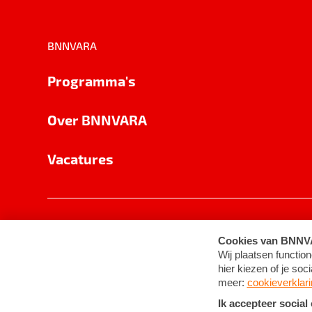
BNNVARA
Programma's
Over BNNVARA
Vacatures
Privacy
Cookie-instellingen
Algemene 