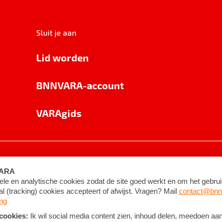
Sluit je aan
Lid worden
BNNVARA-account
VARAgids
voorwaarden
©
2026
BNNVARA