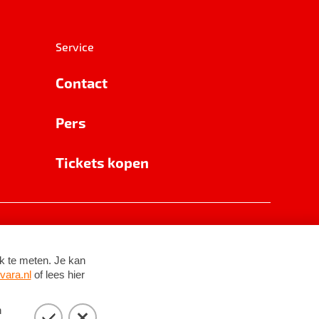
Service
Contact
Pers
Tickets kopen
RSIN 8531 62 402