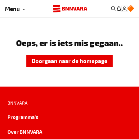
Menu
Oeps, er is iets mis gegaan..
Doorgaan naar de homepage
BNNVARA
Programma's
Over BNNVARA