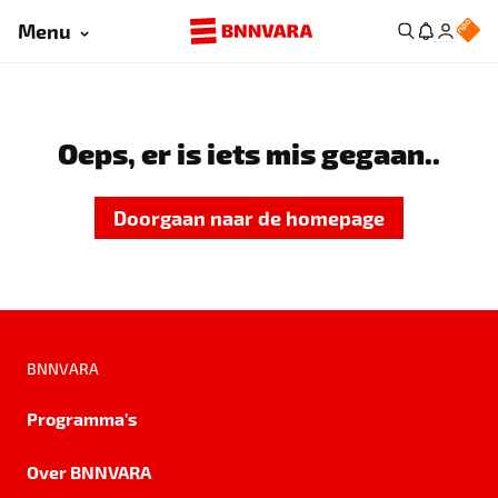
Menu
Oeps, er is iets mis gegaan..
Doorgaan naar de homepage
BNNVARA
Programma's
Over BNNVARA