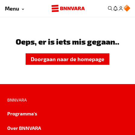
Menu
Oeps, er is iets mis gegaan..
Doorgaan naar de homepage
BNNVARA
Programma's
Over BNNVARA