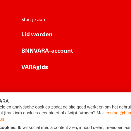
Sluit je aan
Lid worden
BNNVARA-account
VARAgids
voorwaarden
©
2026
BNNVARA