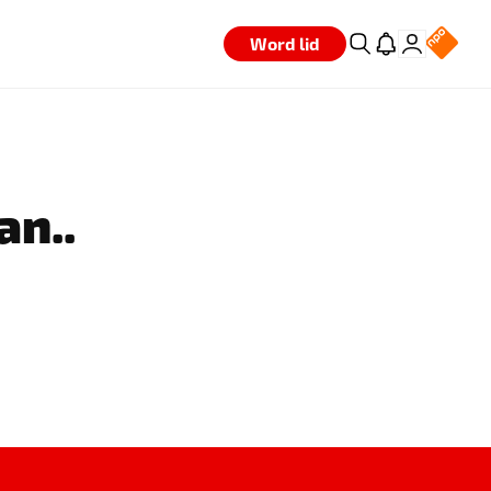
Word lid
an..