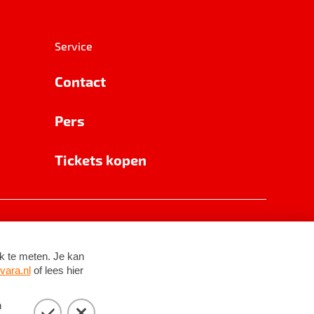
Service
Contact
Pers
Tickets kopen
RSIN 8531 62 402