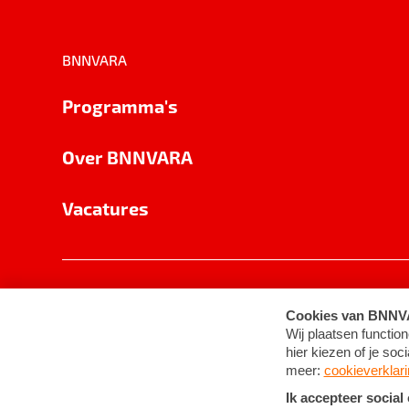
BNNVARA
Programma's
Over BNNVARA
Vacatures
Privacy
Cookie-instellingen
Algemene 