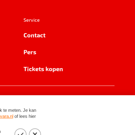
Service
Contact
Pers
Tickets kopen
RSIN 8531 62 402