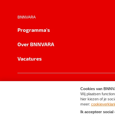
BNNVARA
Programma's
Over BNNVARA
Vacatures
Privacy
Cookie-instellingen
Algemene 