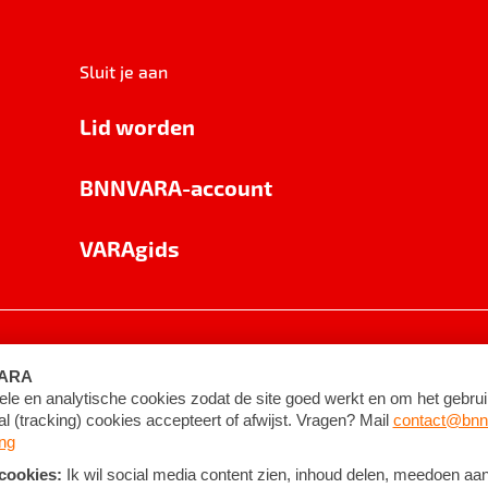
Sluit je aan
Lid worden
BNNVARA-account
VARAgids
voorwaarden
©
2026
BNNVARA