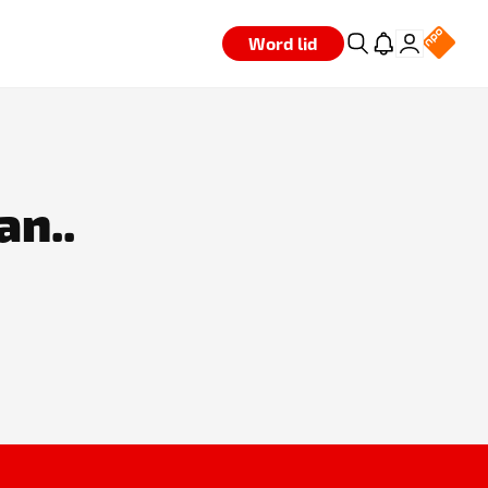
Word lid
an..