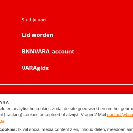
Sluit je aan
Lid worden
BNNVARA-account
VARAgids
voorwaarden
©
2026
BNNVARA