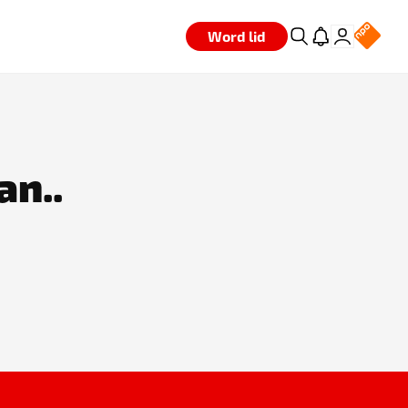
Word lid
an..