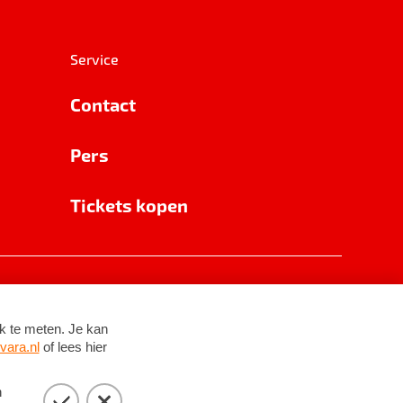
Service
Contact
Pers
Tickets kopen
RSIN 8531 62 402