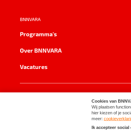
BNNVARA
Programma's
Over BNNVARA
Vacatures
Privacy
Cookie-instellingen
Algemene 