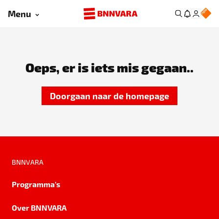
Menu
Oeps, er is iets mis gegaan..
Doorgaan naar de homepage
BNNVARA
Programma's
Over BNNVARA