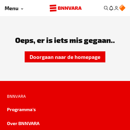
Menu
Oeps, er is iets mis gegaan..
Doorgaan naar de homepage
BNNVARA
Programma's
Over BNNVARA