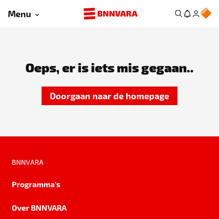
Menu
Oeps, er is iets mis gegaan..
Doorgaan naar de homepage
BNNVARA
Programma's
Over BNNVARA