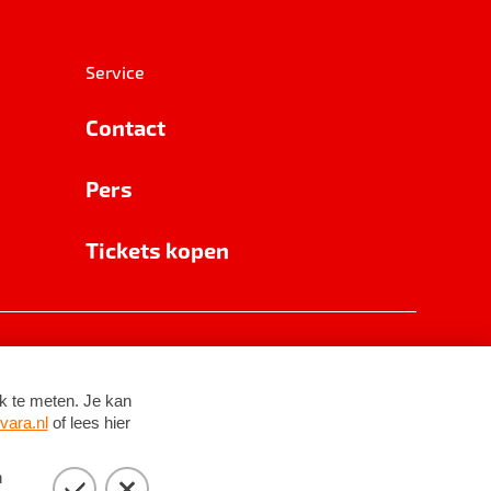
Service
Contact
Pers
Tickets kopen
RSIN 8531 62 402