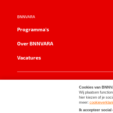
BNNVARA
Programma's
Over BNNVARA
Vacatures
Privacy
Cookie-instellingen
Algemene 