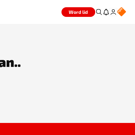
Word lid
an..