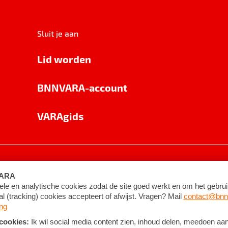
Sluit je aan
Lid worden
BNNVARA-account
VARAgids
voorwaarden
©
2026
BNNVARA