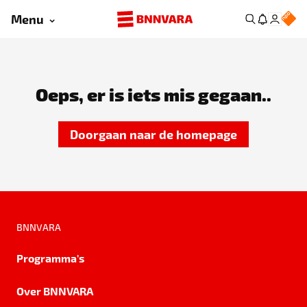
Menu
Oeps, er is iets mis gegaan..
Doorgaan naar de homepage
BNNVARA
Programma's
Over BNNVARA