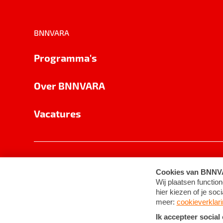
BNNVARA
Programma's
Over BNNVARA
Vacatures
Privacy
Cookie-instellingen
Algemene 