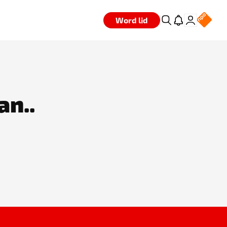
Word lid
an..