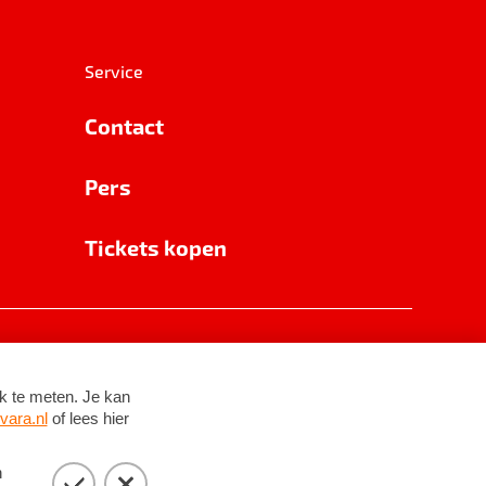
Service
Contact
Pers
Tickets kopen
RSIN 8531 62 402