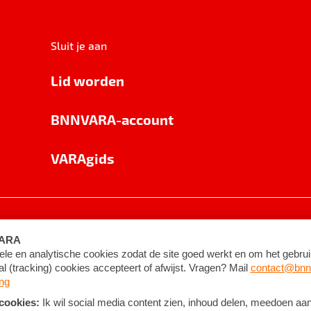
Sluit je aan
Lid worden
BNNVARA-account
VARAgids
voorwaarden
©
2026
BNNVARA