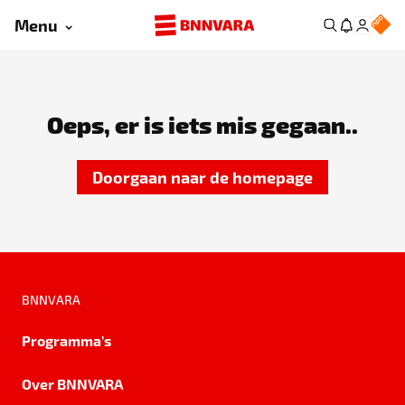
Menu
Oeps, er is iets mis gegaan..
Doorgaan naar de homepage
BNNVARA
Programma's
Over BNNVARA