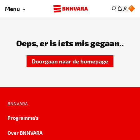
Menu
Oeps, er is iets mis gegaan..
Doorgaan naar de homepage
BNNVARA
Programma's
Over BNNVARA