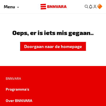
Menu
Oeps, er is iets mis gegaan..
Doorgaan naar de homepage
BNNVARA
Programma's
Over BNNVARA