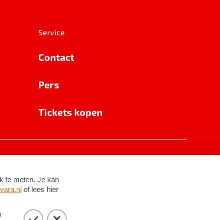
Service
Contact
Pers
Tickets kopen
RSIN 8531 62 402