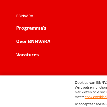
BNNVARA
Programma's
Over BNNVARA
Vacatures
Privacy
Cookie-instellingen
Algemene 