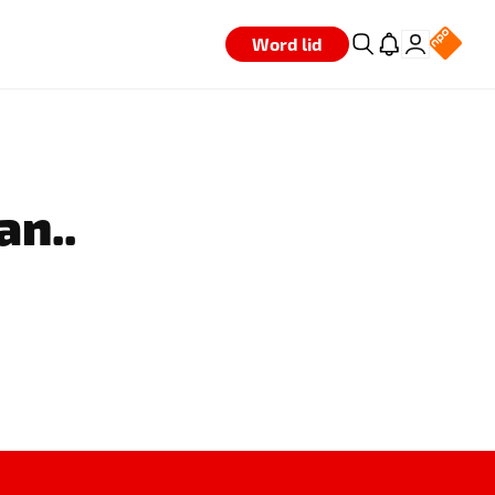
Word lid
an..