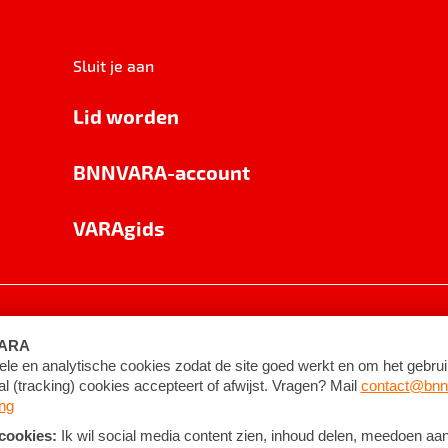
Sluit je aan
Lid worden
BNNVARA-account
VARAgids
voorwaarden
©
2026
BNNVARA