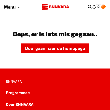
Menu
Oeps, er is iets mis gegaan..
Doorgaan naar de homepage
BNNVARA
Programma's
Over BNNVARA