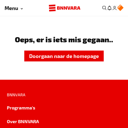
Menu
Oeps, er is iets mis gegaan..
Doorgaan naar de homepage
BNNVARA
Programma's
Over BNNVARA