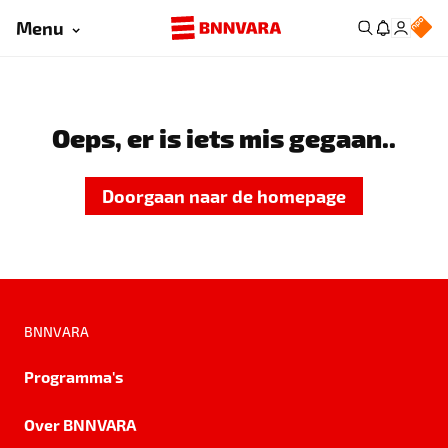
Menu
Oeps, er is iets mis gegaan..
Doorgaan naar de homepage
BNNVARA
Programma's
Over BNNVARA