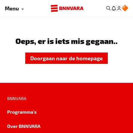
Menu
Oeps, er is iets mis gegaan..
Doorgaan naar de homepage
BNNVARA
Programma's
Over BNNVARA