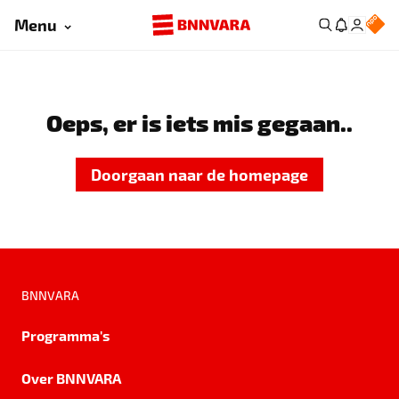
Menu
Oeps, er is iets mis gegaan..
Doorgaan naar de homepage
BNNVARA
Programma's
Over BNNVARA