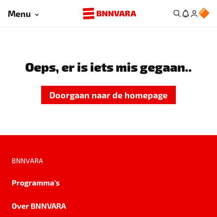
Menu
Oeps, er is iets mis gegaan..
Doorgaan naar de homepage
BNNVARA
Programma's
Over BNNVARA