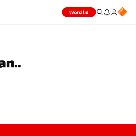
Word lid
an..