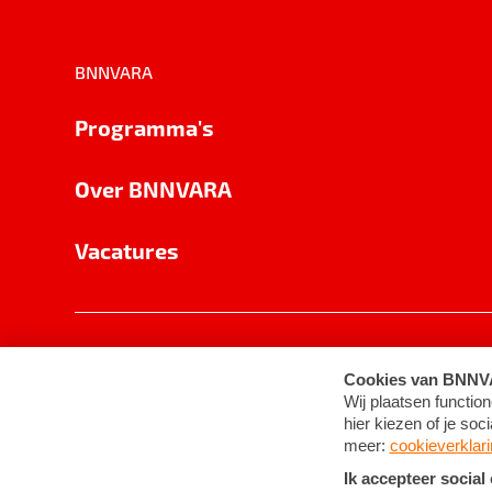
BNNVARA
Programma's
Over BNNVARA
Vacatures
Privacy
Cookie-instellingen
Algemene 