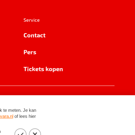
Service
Contact
Pers
Tickets kopen
RSIN 8531 62 402