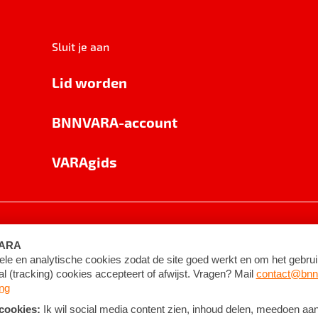
Sluit je aan
Lid worden
BNNVARA-account
VARAgids
voorwaarden
©
2026
BNNVARA