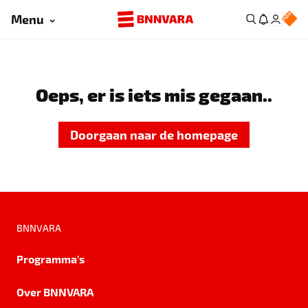
Menu
Oeps, er is iets mis gegaan..
Doorgaan naar de homepage
BNNVARA
Programma's
Over BNNVARA