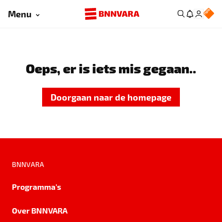
Menu
Oeps, er is iets mis gegaan..
Doorgaan naar de homepage
BNNVARA
Programma's
Over BNNVARA