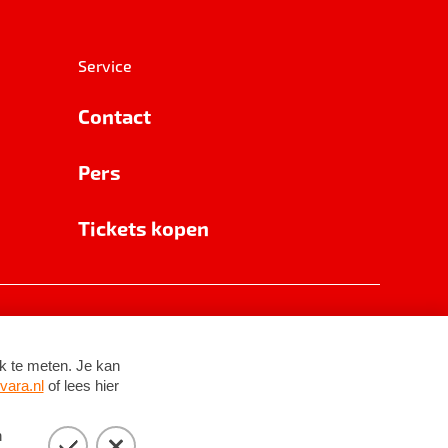
Service
Contact
Pers
Tickets kopen
RSIN 8531 62 402