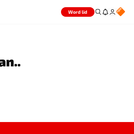
Word lid
an..