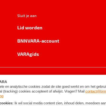
Sluit je aan
Lid worden
BNNVARA-account
VARAgids
voorwaarden
©
2026
BNNVARA