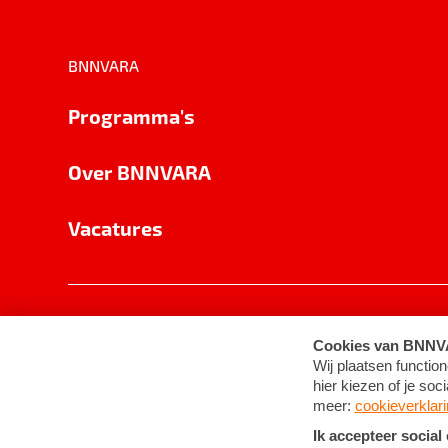
BNNVARA
Programma's
Over BNNVARA
Vacatures
Privacy
Cookie-instellingen
Algemene 