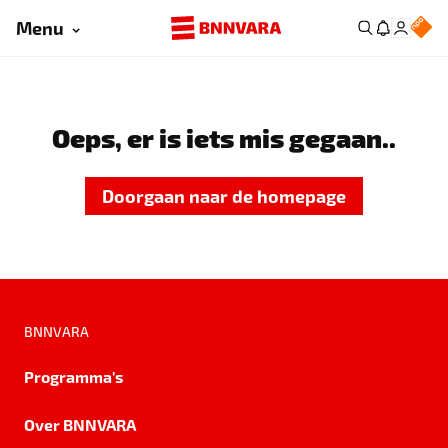
Menu
Oeps, er is iets mis gegaan..
Doorgaan naar de homepage
BNNVARA
Programma's
Over BNNVARA