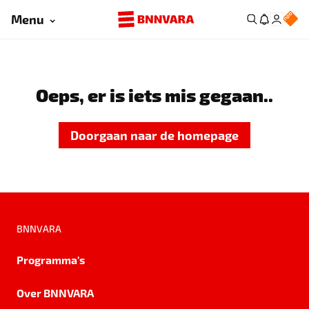
Menu
Oeps, er is iets mis gegaan..
Doorgaan naar de homepage
BNNVARA
Programma's
Over BNNVARA