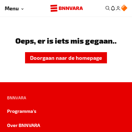
Menu
Oeps, er is iets mis gegaan..
Doorgaan naar de homepage
BNNVARA
Programma's
Over BNNVARA