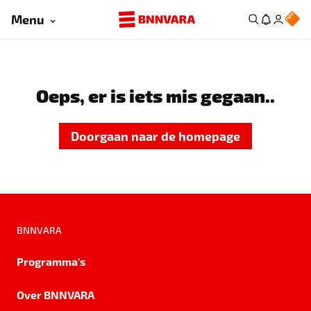
Menu
Oeps, er is iets mis gegaan..
Doorgaan naar de homepage
BNNVARA
Programma's
Over BNNVARA