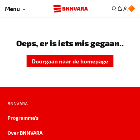
Menu
Oeps, er is iets mis gegaan..
Doorgaan naar de homepage
BNNVARA
Programma's
Over BNNVARA