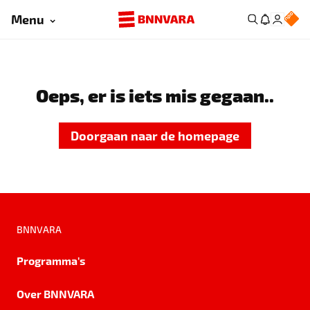
Menu
Oeps, er is iets mis gegaan..
Doorgaan naar de homepage
BNNVARA
Programma's
Over BNNVARA