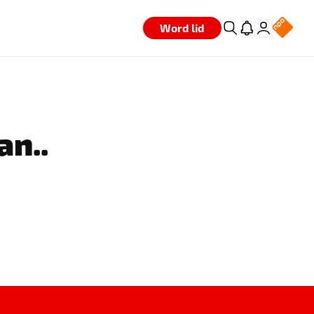
Word lid
an..