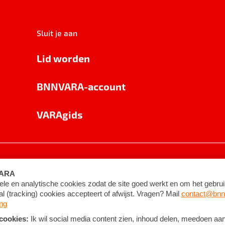
Sluit je aan
Lid worden
BNNVARA-account
VARAgids
voorwaarden
©
2026
BNNVARA