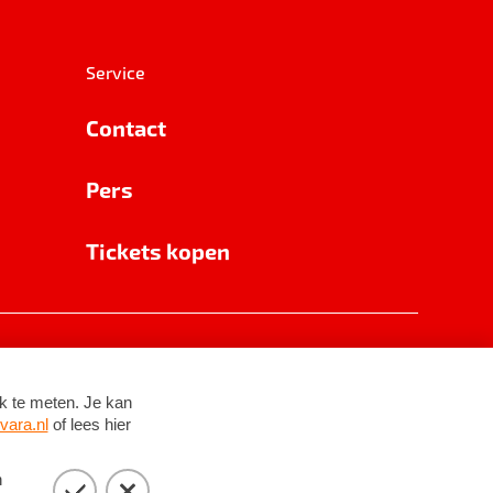
Service
Contact
Pers
Tickets kopen
RSIN 8531 62 402