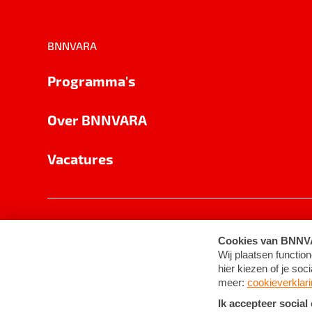
BNNVARA
Programma's
Over BNNVARA
Vacatures
Privacy
Cookie-instellingen
Algemene 