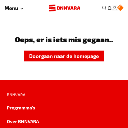
Menu
Oeps, er is iets mis gegaan..
Doorgaan naar de homepage
BNNVARA
Programma's
Over BNNVARA