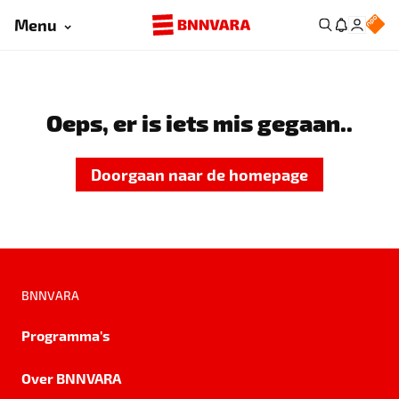
Menu
Oeps, er is iets mis gegaan..
Doorgaan naar de homepage
BNNVARA
Programma's
Over BNNVARA