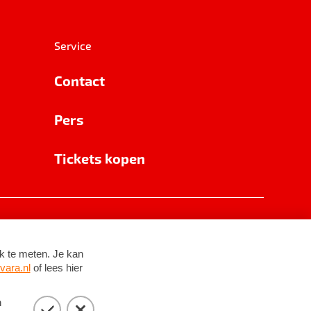
Service
Contact
Pers
Tickets kopen
RSIN 8531 62 402