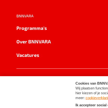
BNNVARA
Programma's
Over BNNVARA
Vacatures
Privacy
Cookie-instellingen
Algemene 