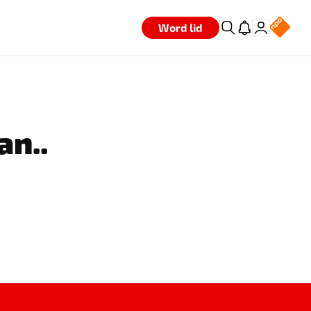
Word lid
an..