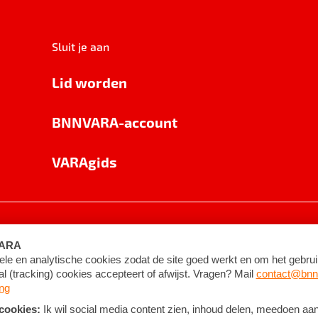
Sluit je aan
Lid worden
BNNVARA-account
VARAgids
voorwaarden
©
2026
BNNVARA