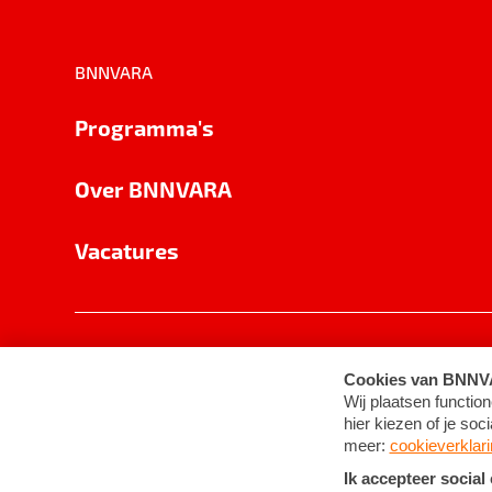
BNNVARA
Programma's
Over BNNVARA
Vacatures
Privacy
Cookie-instellingen
Algemene 