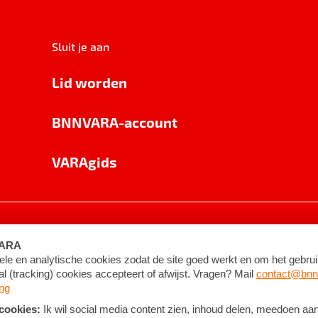
Sluit je aan
Lid worden
BNNVARA-account
VARAgids
voorwaarden
©
2026
BNNVARA