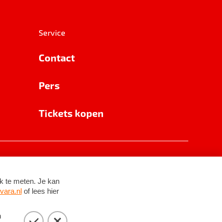
Service
Contact
Pers
Tickets kopen
RSIN 8531 62 402