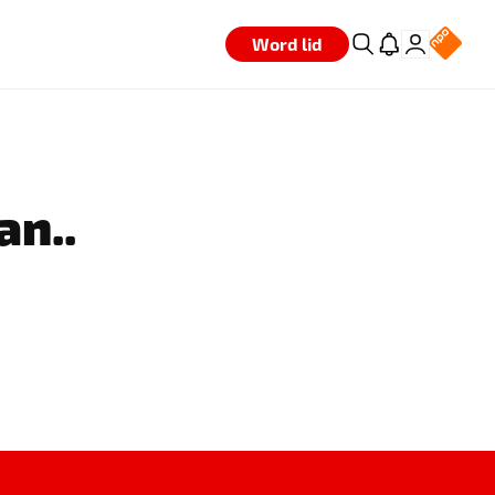
Word lid
an..