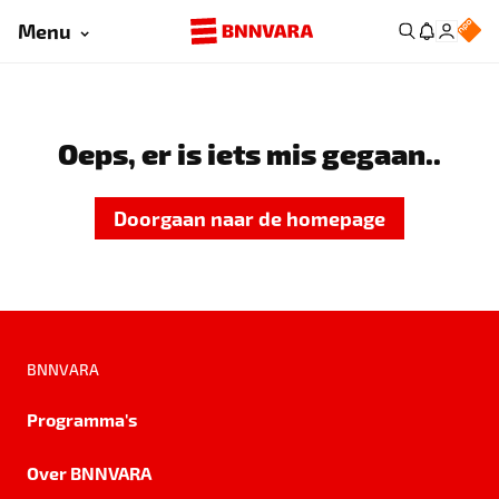
Menu
Oeps, er is iets mis gegaan..
Doorgaan naar de homepage
BNNVARA
Programma's
Over BNNVARA