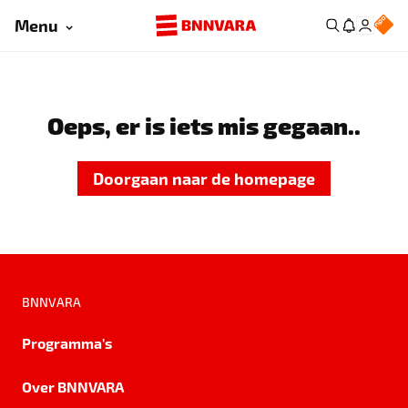
Menu
Oeps, er is iets mis gegaan..
Doorgaan naar de homepage
BNNVARA
Programma's
Over BNNVARA