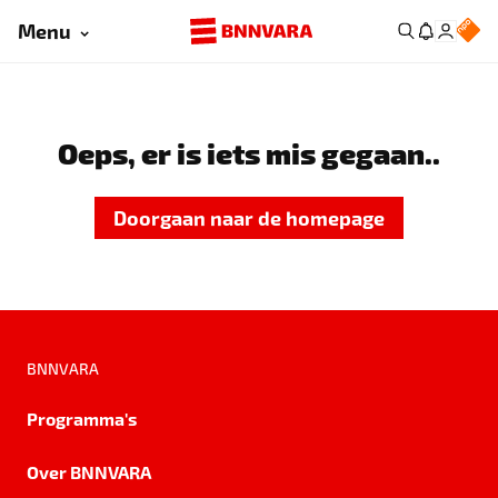
Menu
Oeps, er is iets mis gegaan..
Doorgaan naar de homepage
BNNVARA
Programma's
Over BNNVARA