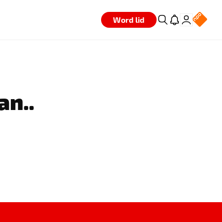
Word lid
an..