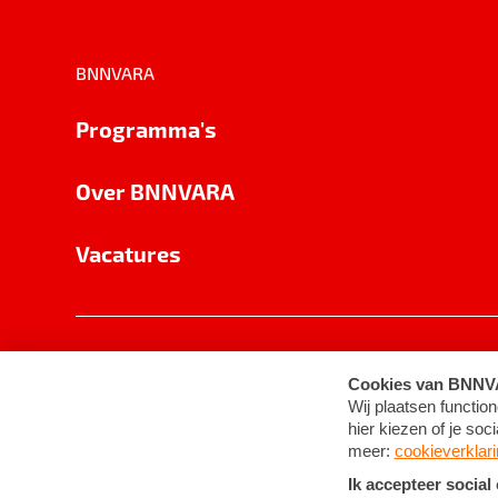
BNNVARA
Programma's
Over BNNVARA
Vacatures
Privacy
Cookie-instellingen
Algemene 