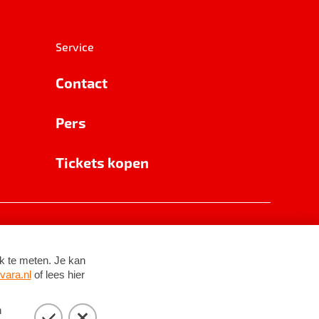
Service
Contact
Pers
Tickets kopen
RSIN 8531 62 402