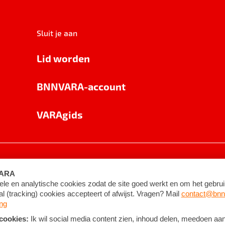
Sluit je aan
Lid worden
BNNVARA-account
VARAgids
voorwaarden
©
2026
BNNVARA