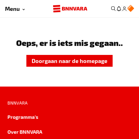
Menu
Oeps, er is iets mis gegaan..
Doorgaan naar de homepage
BNNVARA
Programma's
Over BNNVARA