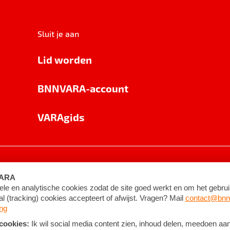
Sluit je aan
Lid worden
BNNVARA-account
VARAgids
voorwaarden
©
2026
BNNVARA