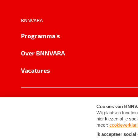
BNNVARA
Programma's
Over BNNVARA
Vacatures
Privacy
Cookie-instellingen
Algemene 