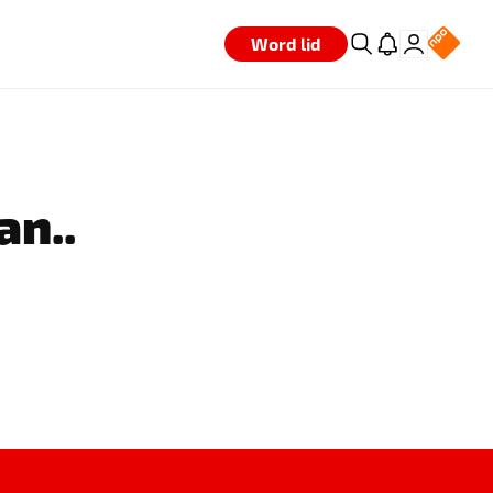
Word lid
an..