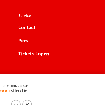
Service
Contact
Pers
Tickets kopen
RSIN 8531 62 402