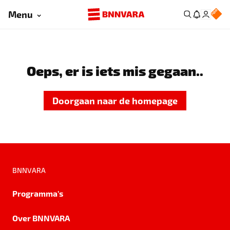
Menu
Oeps, er is iets mis gegaan..
Doorgaan naar de homepage
BNNVARA
Programma's
Over BNNVARA