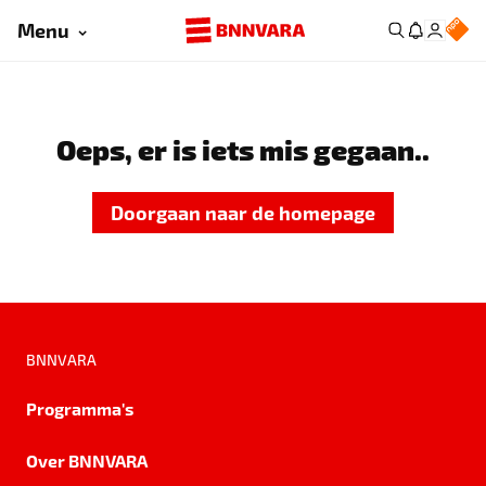
Menu
Oeps, er is iets mis gegaan..
Doorgaan naar de homepage
BNNVARA
Programma's
Over BNNVARA