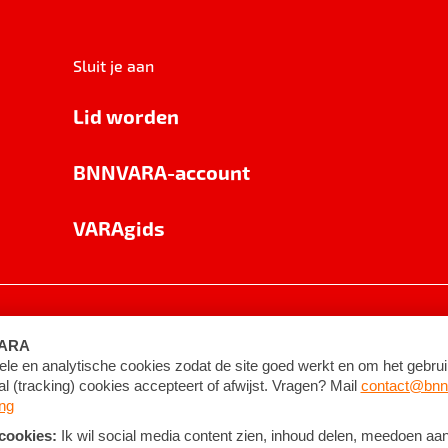
Sluit je aan
Lid worden
BNNVARA-account
VARAgids
voorwaarden
©
2026
BNNVARA