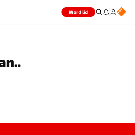
Word lid
an..