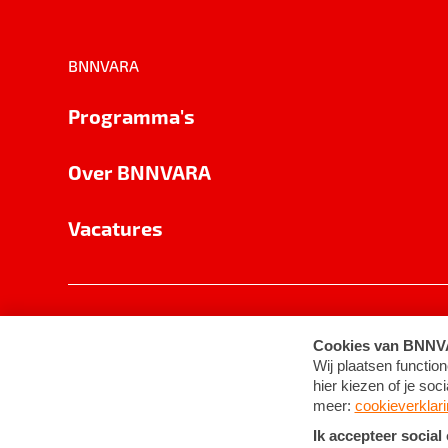
BNNVARA
Programma's
Over BNNVARA
Vacatures
Privacy
Cookie-instellingen
Algemene 