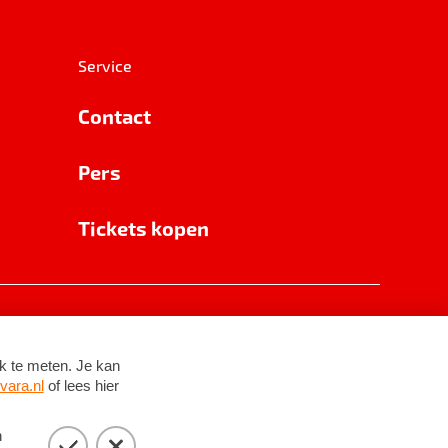
Service
Contact
Pers
Tickets kopen
RSIN 8531 62 402